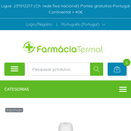
Ligue: 231512217 (Ch. rede fixa nacional) Portes gratuitos-Portugal
Continental > 40€
Login/Registro
|
Português (Portugal)
0
CATEGORIAS
ESGOTADO