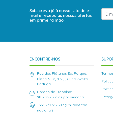
Subscreva já à nossa lista de e-
mail e receba as nossas ofertas
em primeira mão.
ENCONTRE-NOS
SUPOR
Rua dos Plátanos Ed. Parque,
Termos
Bloco 3, Loja N , , Curia, Aveiro,
Politi
Portugal
Políti
Horário de Trabalho:
Entreg
9h-20h / 7 dias por semana
+351 231 512 217 (Ch. rede fixa
nacional)