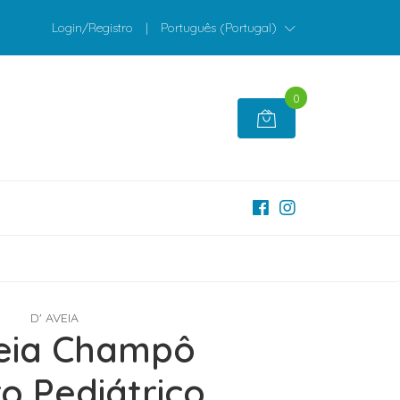
Login/Registro
|
Português (Portugal)
0
D' AVEIA
eia Champô
o Pediátrico