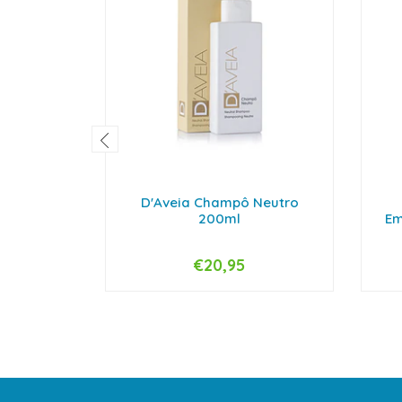
D'Aveia Champô Neutro
200ml
Em
€20,95
-
+
-