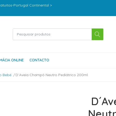
ratuitos-Portugal Continental >
MÁCIA ONLINE
CONTACTO
o Bebé
D´Aveia Champô Neutro Pediátrico 200ml
D´Av
Neutr