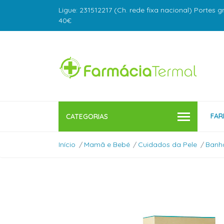
Ligue: 231512217 (Ch. rede fixa nacional) Portes g
40€
FAR
CATEGORIAS
Início
Mamã e Bebé
Cuidados da Pele
Banh