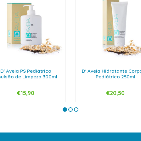
D' Aveia PS Pediátrico
D' Aveia Hidratante Corp
ulsão de Limpeza 300ml
Pediátrico 250ml
€15,90
€20,50
+
-
+