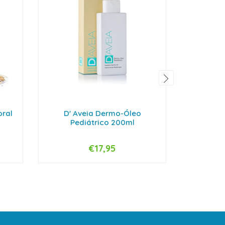
oral
D' Aveia Dermo-Óleo
D' Avei
Pediátrico 200ml
€17,95
-
+
-