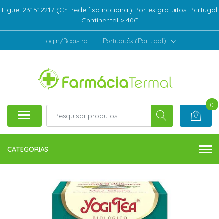
Ligue: 231512217 (Ch. rede fixa nacional) Portes gratuitos-Portugal
Continental > 40€
Login/Registro
|
Português (Portugal)
0
CATEGORIAS