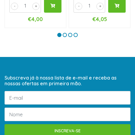
-
+
-
+
€4,00
€4,05
Subscreva já à nossa lista de e-mail e receba as
nossas ofertas em primeira mão.
INSCREVA-SE