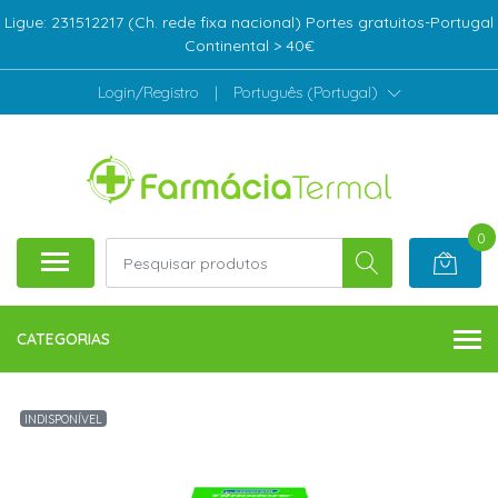
Ligue: 231512217 (Ch. rede fixa nacional) Portes gratuitos-Portugal
Continental > 40€
Login/Registro
|
Português (Portugal)
0
CATEGORIAS
INDISPONÍVEL