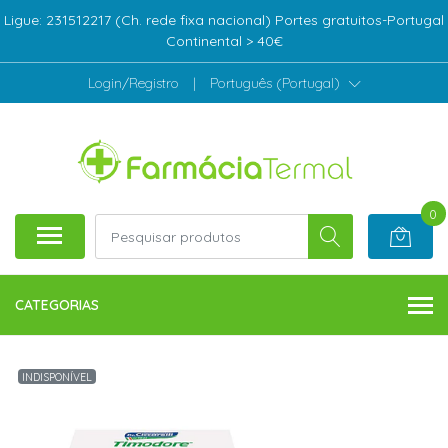
Ligue: 231512217 (Ch. rede fixa nacional) Portes gratuitos-Portugal
Continental > 40€
Login/Registro
|
Português (Portugal)
0
CATEGORIAS
INDISPONÍVEL