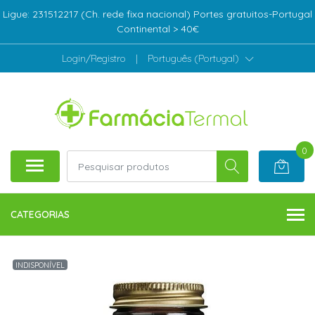
Ligue: 231512217 (Ch. rede fixa nacional) Portes gratuitos-Portugal
Continental > 40€
Login/Registro
|
Português (Portugal)
0
CATEGORIAS
INDISPONÍVEL