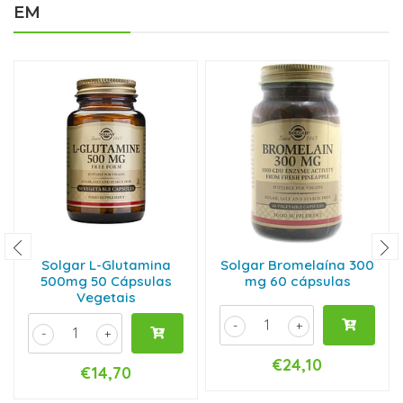
EM
Solgar L-Glutamina
Solgar Bromelaína 300
500mg 50 Cápsulas
mg 60 cápsulas
Vegetais
-
+
-
+
€24,10
€14,70