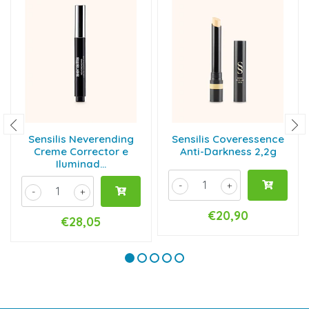
Sensilis Neverending
Sensilis Coveressence
Creme Corrector e
Anti-Darkness 2,2g
Iluminad...
-
+
-
+
€20,90
€28,05