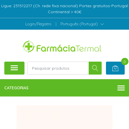
Ligue: 231512217 (Ch. rede fixa nacional) Portes gratuitos-Portugal
Continental > 40€
Login/Registro
|
Português (Portugal)
0
CATEGORIAS