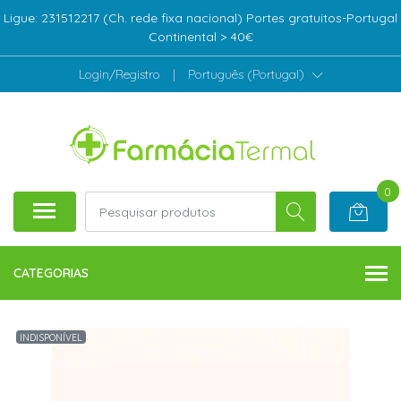
Ligue: 231512217 (Ch. rede fixa nacional) Portes gratuitos-Portugal
Continental > 40€
Login/Registro
|
Português (Portugal)
0
CATEGORIAS
INDISPONÍVEL