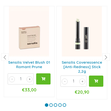
Sensilis Velvet Blush 01
Sensilis Coveressence
Romant Prune
[Anti-Redness] Stick
2,2g
-
+
-
+
€33,00
€20,90