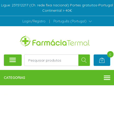
Ligue: 231512217 (Ch. rede fixa nacional) Portes gratuitos-Portugal
Continental > 40€
Login/Registro
|
Português (Portugal)
0
CATEGORIAS