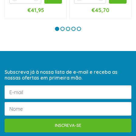
€41,95
€45,70
Subscreva já à nossa lista de e-mail e receba as
nossas ofertas em primeira mão.
INSCREVA-SE