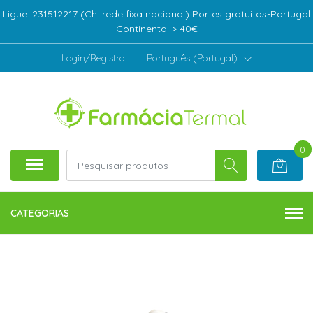
Ligue: 231512217 (Ch. rede fixa nacional) Portes gratuitos-Portugal
Continental > 40€
Login/Registro
|
Português (Portugal)
0
CATEGORIAS