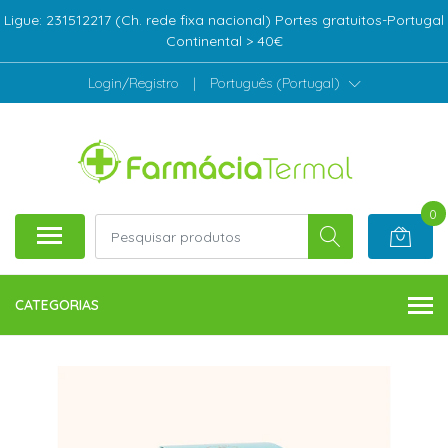
Ligue: 231512217 (Ch. rede fixa nacional) Portes gratuitos-Portugal
Continental > 40€
Login/Registro
|
Português (Portugal)
0
CATEGORIAS