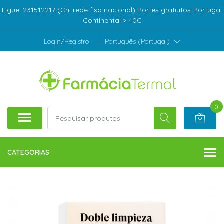
Ligue: 231512217 (Ch. rede fixa nacional) Portes gratuitos-Portugal
Continental > 40€
Login/Registro
|
Português (Portugal)
0
CATEGORIAS