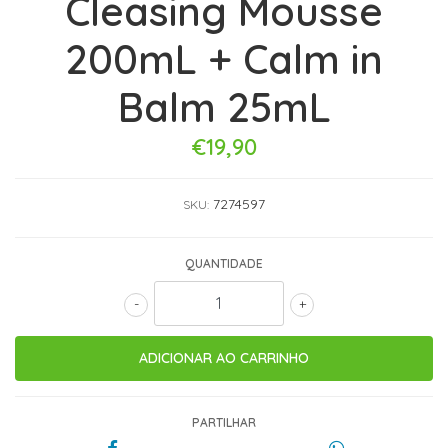
Cleasing Mousse
200mL + Calm in
Balm 25mL
€19,90
7274597
SKU:
QUANTIDADE
-
+
PARTILHAR