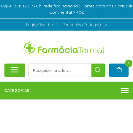
Ligue: 231512217 (Ch. rede fixa nacional) Portes gratuitos-Portugal
Continental > 40€
Login/Registro
|
Português (Portugal)
0
CATEGORIAS