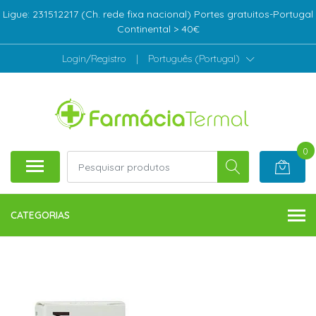
Ligue: 231512217 (Ch. rede fixa nacional) Portes gratuitos-Portugal
Continental > 40€
Login/Registro
|
Português (Portugal)
0
CATEGORIAS