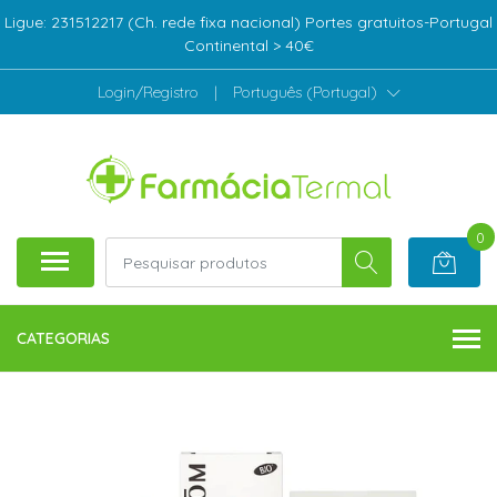
Ligue: 231512217 (Ch. rede fixa nacional) Portes gratuitos-Portugal
Continental > 40€
Login/Registro
|
Português (Portugal)
0
CATEGORIAS