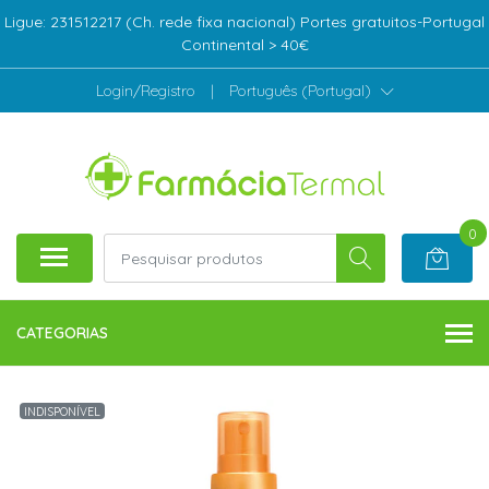
Ligue: 231512217 (Ch. rede fixa nacional) Portes gratuitos-Portugal
Continental > 40€
Login/Registro
|
Português (Portugal)
0
CATEGORIAS
INDISPONÍVEL