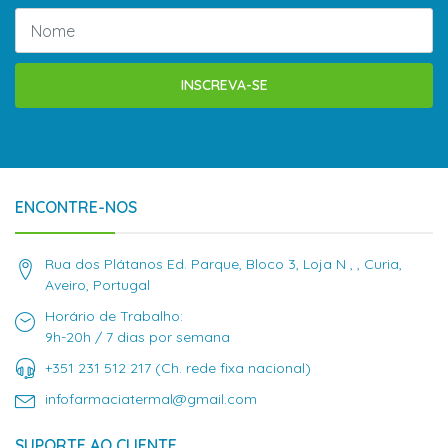
INSCREVA-SE
ENCONTRE-NOS
Rua dos Plátanos Ed. Parque, Bloco 3, Loja N , , Curia,
Aveiro, Portugal
Horário de Trabalho:
9h-20h / 7 dias por semana
+351 231 512 217 (Ch. rede fixa nacional)
infofarmaciatermal@gmail.com
SUPORTE AO CLIENTE