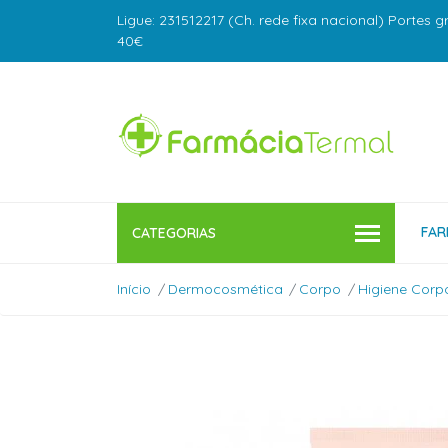
Ligue: 231512217 (Ch. rede fixa nacional) Portes g
40€
FAR
CATEGORIAS
Início
Dermocosmética
Corpo
Higiene Corp