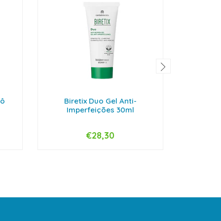
pô
Biretix Duo Gel Anti-
Heliocar
Imperfeições 30ml
Free 
€28,30
-
+
-