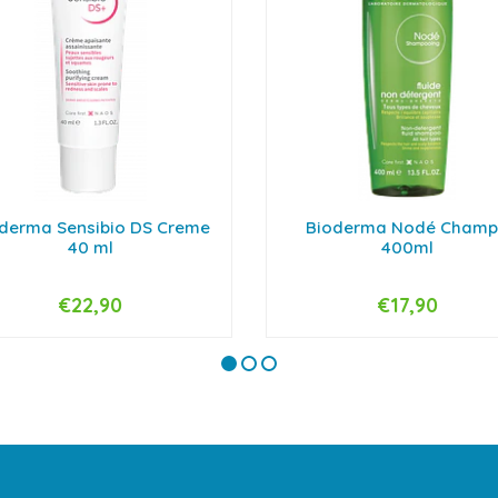
derma Sensibio DS Creme
Bioderma Nodé Cham
40 ml
400ml
€22,90
€17,90
+
-
+