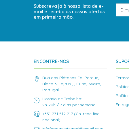
Subscreva já à nossa lista de e-
mail e receba as nossas ofertas
em primeira mão.
ENCONTRE-NOS
SUPOR
Rua dos Plátanos Ed. Parque,
Termos
Bloco 3, Loja N , , Curia, Aveiro,
Politi
Portugal
Políti
Horário de Trabalho:
Entreg
9h-20h / 7 dias por semana
+351 231 512 217 (Ch. rede fixa
nacional)
infofarmaciatermal@gmail.com