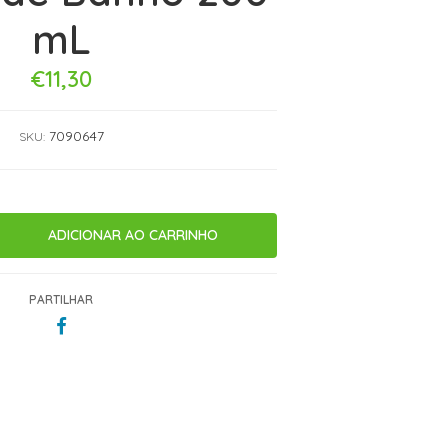
mL
€11,30
7090647
SKU:
PARTILHAR