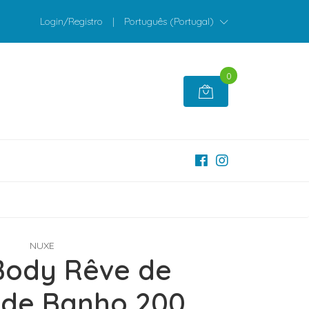
Login/Registro
|
Português (Portugal)
0
NUXE
Body Rêve de
 de Banho 200