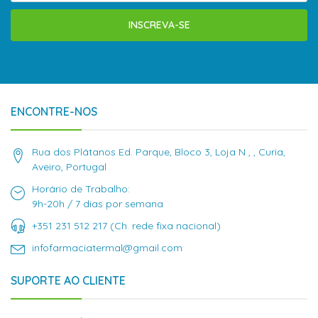
INSCREVA-SE
ENCONTRE-NOS
Rua dos Plátanos Ed. Parque, Bloco 3, Loja N , , Curia,
Aveiro, Portugal
Horário de Trabalho:
9h-20h / 7 dias por semana
+351 231 512 217 (Ch. rede fixa nacional)
infofarmaciatermal@gmail.com
SUPORTE AO CLIENTE