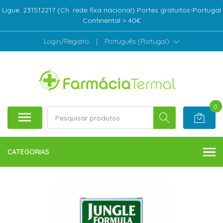
Ligue: 231512217 (Ch. rede fixa nacional) Portes gratuitos-Portugal
Continental > 40€
Login/Registro
|
Português (Portugal)
0
CATEGORIAS