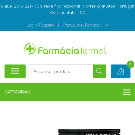
Ligue: 231512217 (Ch. rede fixa nacional) Portes gratuitos-Portugal
Continental > 40€
Login/Registro
|
Português (Portugal)
0
CATEGORIAS