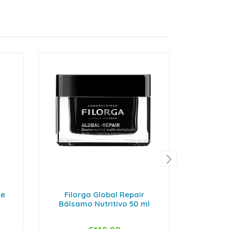
me
Filorga Global Repair
Filor
Bálsamo Nutritivo 50 ml
Advan