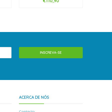
€110,90
-
+
-
INSCREVA-SE
ACERCA DE NÓS
Contacto