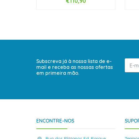
€110,90
-
+
-
Subscreva já à nossa lista de e-
mail e receba as nossas ofertas
em primeira mão.
ENCONTRE-NOS
SUPOR
Rua dos Plátanos Ed. Parque,
Termos