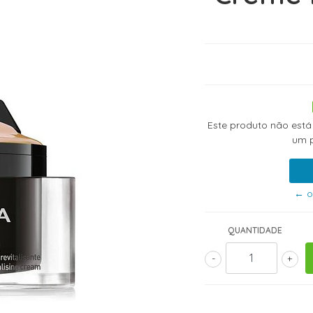
Este produto não está
um p
← o
QUANTIDADE
-
+