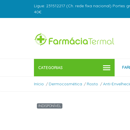
Ligue: 231512217 (Ch. rede fixa nacional) Portes g
40€
FAR
CATEGORIAS
Início
Dermocosmética
Rosto
Anti-Envelhec
INDISPONÍVEL