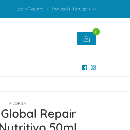
Login/Registro
|
Português (Portugal)
0
FILORGA
 Global Repair
Nutritivo 50ml