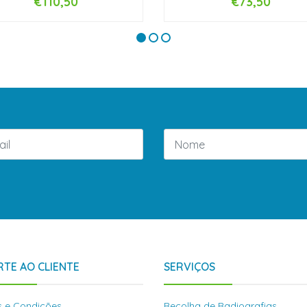
€110,50
€73,50
+
-
+
TE AO CLIENTE
SERVIÇOS
 e Condições
Recolha de Radiografias