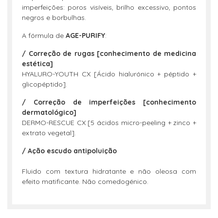
imperfeições: poros visíveis, brilho excessivo, pontos
negros e borbulhas.
A fórmula de
AGE-PURIFY
:
/ Correção de rugas [conhecimento de medicina
estética]
HYALURO-YOUTH CX [Ácido hialurónico + péptido +
glicopéptido].
/ Correção de imperfeições [conhecimento
dermatológico]
DERMO-RESCUE CX [5 ácidos micro-peeling + zinco +
extrato vegetal].
/ Ação escudo antipoluição
Fluido com textura hidratante e não oleosa com
efeito matificante. Não comedogénico.