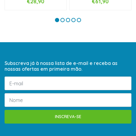
€28,90
€61,90
Subscreva já à nossa lista de e-mail e receba as
nossas ofertas em primeira mão.
INSCREVA-SE