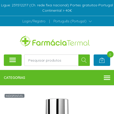
Ligue: 231512217 (Ch. rede fixa nacional) Portes gratuitos-Portugal
Continental > 40€
Login/Registro
|
Português (Portugal)
0
CATEGORIAS
INDISPONÍVEL