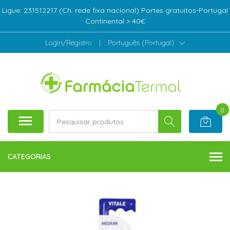
Ligue: 231512217 (Ch. rede fixa nacional) Portes gratuitos-Portugal
Continental > 40€
Login/Registro
|
Português (Portugal)
0
CATEGORIAS