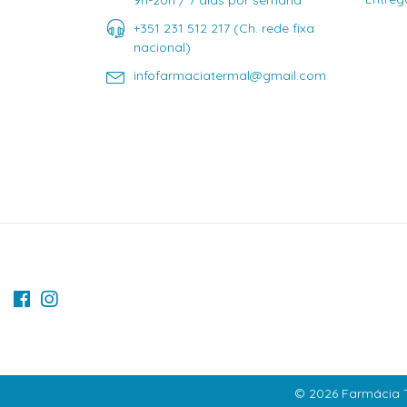
9h-20h / 7 dias por semana
+351 231 512 217 (Ch. rede fixa
nacional)
infofarmaciatermal@gmail.com
© 2026 Farmácia T