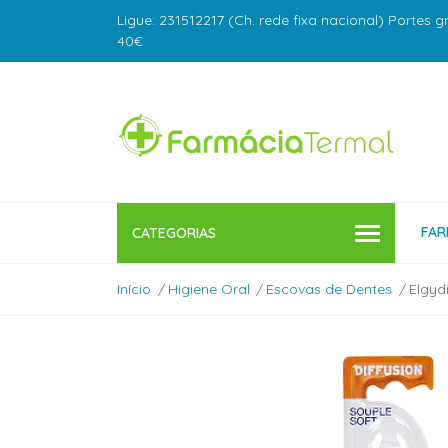
Ligue: 231512217 (Ch. rede fixa nacional) Portes g
40€
FAR
CATEGORIAS
Início
Higiene Oral
Escovas de Dentes
Elgyd