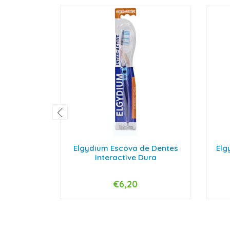
Elgydium Escova de Dentes
Elg
Interactive Dura
€6,20
-
+
-