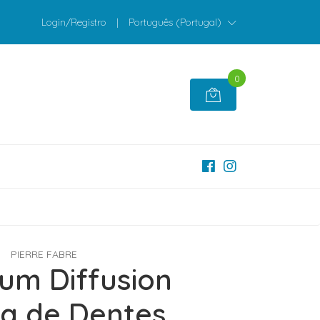
Login/Registro
|
Português (Portugal)
0
PIERRE FABRE
ium Diffusion
a de Dentes