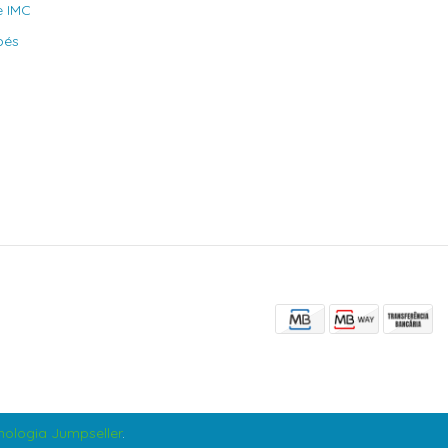
e IMC
bés
ologia Jumpseller
.