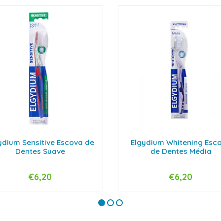
ydium Sensitive Escova de
Elgydium Whitening Esc
Dentes Suave
de Dentes Média
€6,20
€6,20
+
-
+