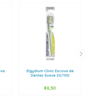
ova
Elgydium Clinic Escova de
Elgydium
Dentes Suave 20/100
de
€6,50
-
+
-