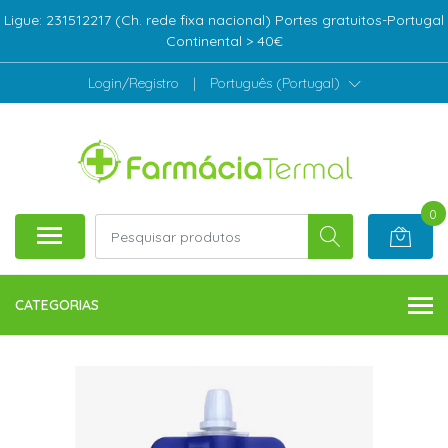
Ligue: 231512217 (Ch. rede fixa nacional) Portes gratuitos-Portugal
Continental > 40€
Login/Registro
|
Português (Portugal)
0
CATEGORIAS