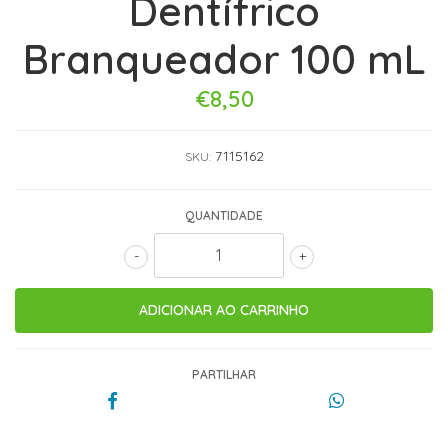
Dentífrico
Branqueador 100 mL
€8,50
7115162
SKU:
QUANTIDADE
-
+
PARTILHAR