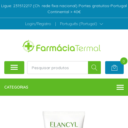
Ligue: 231512217 (Ch. rede fixa nacional) Portes gratuitos-Portugal
Continental > 40€
Login/Registro
|
Português (Portugal)
0
CATEGORIAS