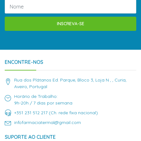
INSCREVA-SE
ENCONTRE-NOS
Rua dos Plátanos Ed. Parque, Bloco 3, Loja N , , Curia,
Aveiro, Portugal
Horário de Trabalho:
9h-20h / 7 dias por semana
+351 231 512 217 (Ch. rede fixa nacional)
infofarmaciatermal@gmail.com
SUPORTE AO CLIENTE