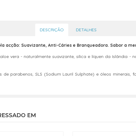
DESCRIÇÃO
DETALHES
pla acção: Suavizante, Anti-Cáries e Branqueadora. Sabor a me
oe vera - naturalmente suavizante, sílica e líquen da Islândia - 
s de parabenos, SLS (Sodium Lauril Sulphate) e óleos minerais,
RESSADO EM