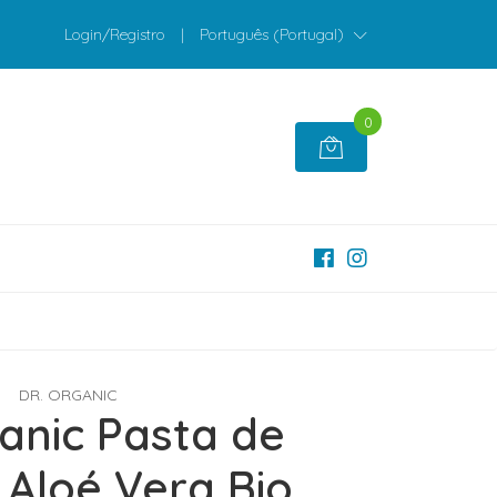
Login/Registro
|
Português (Portugal)
0
DR. ORGANIC
ganic Pasta de
 Aloé Vera Bio