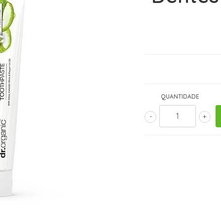
QUANTIDADE
-
+