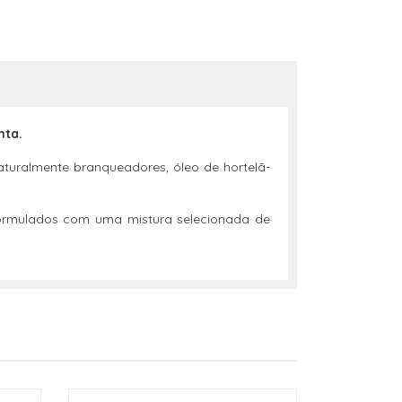
nta.
naturalmente branqueadores, óleo de hortelã-
 formulados com uma mistura selecionada de