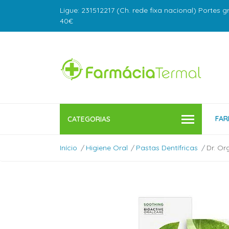
Ligue: 231512217 (Ch. rede fixa nacional) Portes g
40€
FAR
CATEGORIAS
Início
Higiene Oral
Pastas Dentífricas
Dr. Or