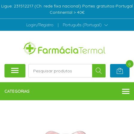
Ligue: 231512217 (Ch. rede fixa nacional) Portes gratuitos-Portugal
Continental > 40€
Login/Registro
|
Português (Portugal)
0
CATEGORIAS