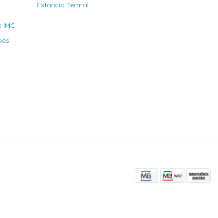
Estancia Termal
e IMC
bés