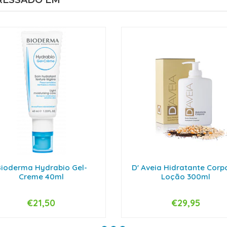
RESSADO EM
ioderma Hydrabio Gel-
D' Aveia Hidratante Corp
Creme 40ml
Loção 300ml
€21,50
€29,95
+
-
+