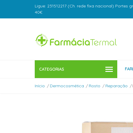
Ligue: 231512217 (Ch. rede fixa nacional) Portes g
40€
FAR
CATEGORIAS
Início
Dermocosmética
Rosto
Reparação