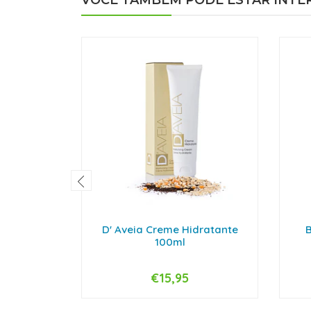
VOCÊ TAMBÉM PODE ESTAR INTE
D' Aveia Creme Hidratante
B
100ml
€15,95
-
+
-