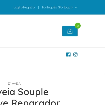
Login/Registro
|
Português (Portugal)
0
D' AVEIA
veia Souple
ive Reparador