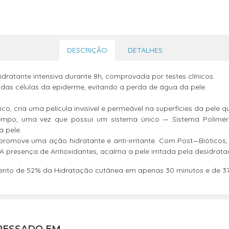
DESCRIÇÃO
DETALHES
ratante intensiva durante 8h, comprovada por testes clínicos.
as células da epiderme, evitando a perda de água da pele.
co, cria uma película invisível e permeável na superfícies da pele
empo, uma vez que possui um sistema único — Sistema Poliméri
 pele.
, promove uma ação hidratante e anti-irritante. Com Post—Biótico
A presença de Antioxidantes, acalma a pele irritada pela desidrata
to de 52% da Hidratação cutânea em apenas 30 minutos e de 3