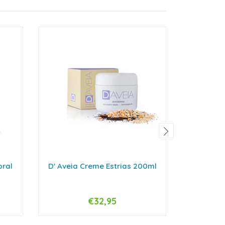
oral
D' Aveia Creme Estrias 200ml
Helioc
Compa
€32,95
-
+
-