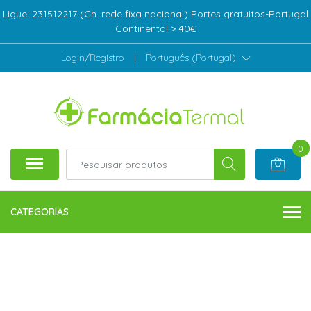
Ligue: 231512217 (Ch. rede fixa nacional) Portes gratuitos-Portugal
Continental > 40€
Login/Registro
|
Português (Portugal)
0
CATEGORIAS