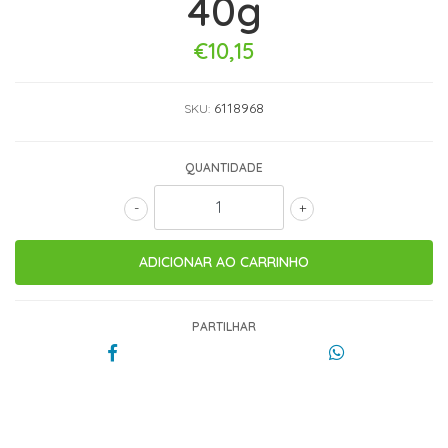
40g
€10,15
6118968
SKU:
QUANTIDADE
-
+
PARTILHAR