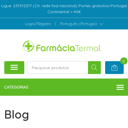
Ligue: 231512217 (Ch. rede fixa nacional) Portes gratuitos-Portugal
Continental > 40€
Login/Registro
|
Português (Portugal)
0
CATEGORIAS
Blog