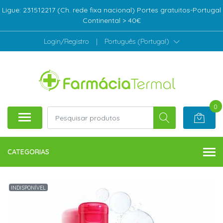
Ligue: 231512217 (Ch. rede fixa nacional) Portes gratuitos-Portugal
Continental > 40€
Login/Registro
|
Português (Portugal)
0
CATEGORIAS
INDISPONÍVEL