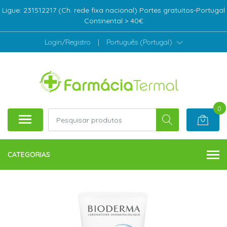
Ligue: 231512217 (Ch. rede fixa nacional) Portes gratuitos-Portugal
Continental > 40€
Login/Registro
|
Português (Portugal)
0
CATEGORIAS