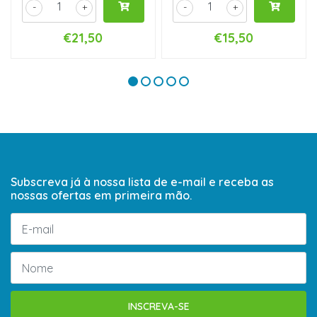
-
+
-
+
€21,50
€15,50
Subscreva já à nossa lista de e-mail e receba as
nossas ofertas em primeira mão.
INSCREVA-SE