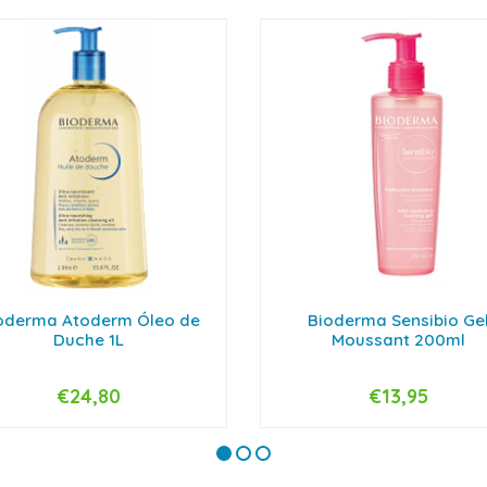
oderma Atoderm Óleo de
Bioderma Sensibio Ge
Duche 1L
Moussant 200ml
€24,80
€13,95
+
-
+