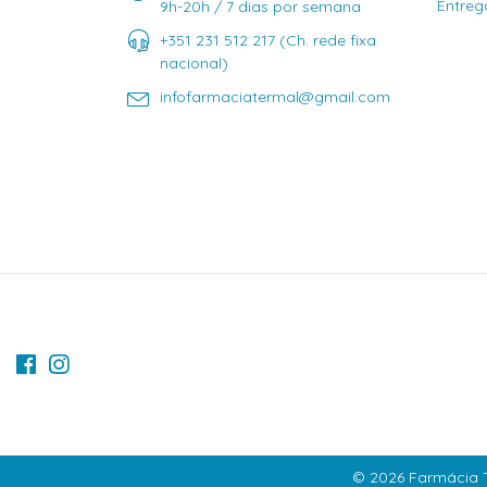
Entreg
9h-20h / 7 dias por semana
+351 231 512 217 (Ch. rede fixa
nacional)
infofarmaciatermal@gmail.com
© 2026 Farmácia T