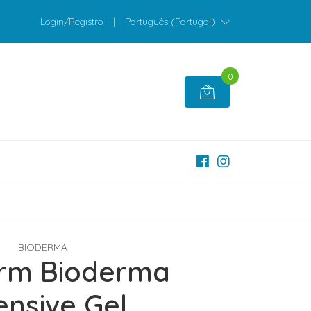
Login/Registro
|
Português (Portugal)
0
BIODERMA
rm Bioderma
ensive Gel