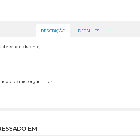
DESCRIÇÃO
DETALHES
e sobreengordurante;
feração de microrganismos;
RESSADO EM