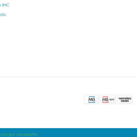
e IMC
bés
ologia Jumpseller
.