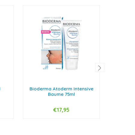
l
Bioderma Atoderm Intensive
Bioderm
Baume 75ml
L
€17,95
-
+
-