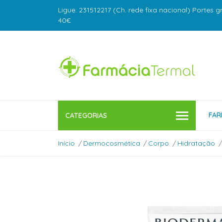
Ligue: 231512217 (Ch. rede fixa nacional) Portes g
40€
FAR
CATEGORIAS
Início
Dermocosmética
Corpo
Hidratação