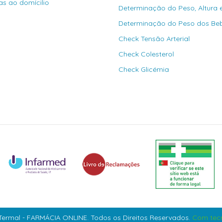
as ao domícilio
Determinação do Peso, Altura 
Determinação do Peso dos Be
Check Tensão Arterial
Check Colesterol
Check Glicémia
ermal - FARMÁCIA ONLINE. Todos os Direitos Reservados.
Com tecn