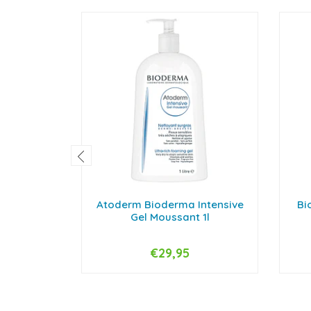
Atoderm Bioderma Intensive
Bi
Gel Moussant 1l
€29,95
-
+
-