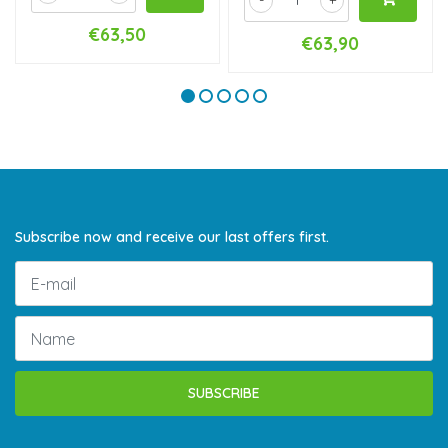
-
+
€63,50
€63,90
Subscribe now and receive our last offers first.
SUBSCRIBE