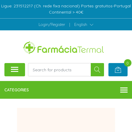
Ligue: 231512217 (Ch. rede fixa nacional) Portes gratuitos-Portugal
Continental > 40€
Login/Register
|
English
0
CATEGORIES