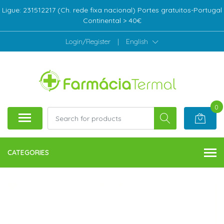
Ligue: 231512217 (Ch. rede fixa nacional) Portes gratuitos-Portugal
Continental > 40€
Login/Register
|
English
0
CATEGORIES