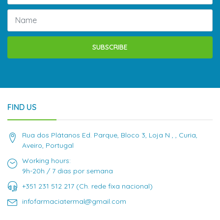
SUBSCRIBE
FIND US
Rua dos Plátanos Ed. Parque, Bloco 3, Loja N , , Curia,
Aveiro, Portugal
Working hours:
9h-20h / 7 dias por semana
+351 231 512 217 (Ch. rede fixa nacional)
infofarmaciatermal@gmail.com