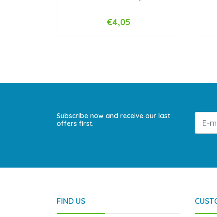
€4,05
-
+
-
Subscribe now and receive our last
offers first.
FIND US
CUST