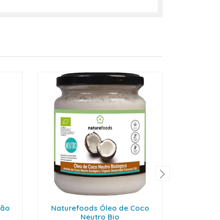
são
Naturefoods Óleo de Coco
Yogi Te
Neutro Bio
Infusã