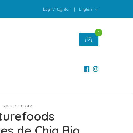
Login/Register
|
English
0
NATUREFOODS
turefoods
s de Chia Bio