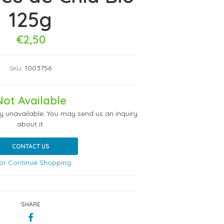
125g
€2,50
1003756
SKU:
Not Available
ly unavailable. You may send us an inquiry
about it.
CONTACT US
or Continue Shopping
SHARE