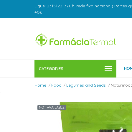
Ligue: 231512217 (Ch. rede fixa nacional) Portes g
40€
HO
CATEGORIES
Home
Food
Legumes and Seeds
Naturefood
NOT AVAILABLE