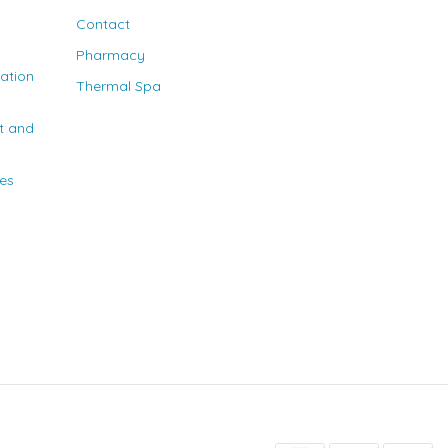
Contact
Pharmacy
nation
Thermal Spa
t and
ies