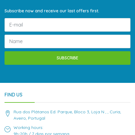
Subscribe now and receive our last offers first.
SUBSCRIBE
FIND US
Rua dos Plátanos Ed. Parque, Bloco 3, Loja N , , Curia,
Aveiro, Portugal
Working hours:
9h-20h / 7 dias por semana