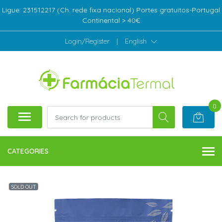
Ligue: 231512217 (Ch. rede fixa nacional) Portes gratuitos-Portugal
Continental > 40€
Login/Register
|
English
0
CATEGORIES
SOLD OUT