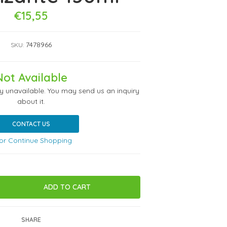
€15,55
7478966
SKU:
Not Available
ly unavailable. You may send us an inquiry
about it.
CONTACT US
or Continue Shopping
SHARE