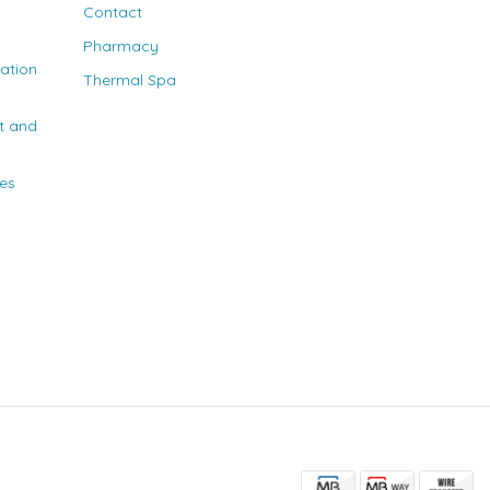
Contact
Pharmacy
nation
Thermal Spa
t and
ies