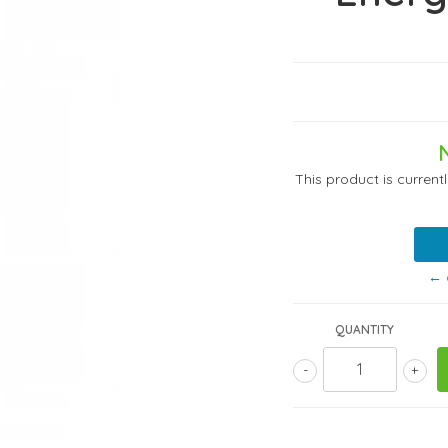
This product is current
← 
QUANTITY
-
+