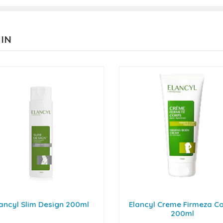
 IN
lancyl Slim Design 200ml
Elancyl Creme Firmeza C
200ml