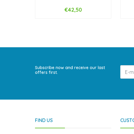
€42,50
-
+
-
Subscribe now and receive our last
offers first.
FIND US
CUST