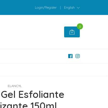
Login/Register
|
English
0
ELANCYL
 Gel Esfoliante
izante 150ml