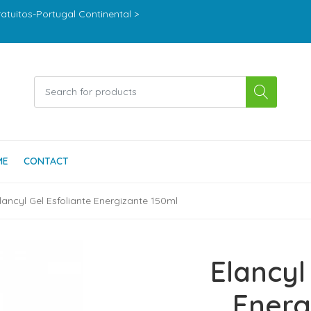
ratuitos-Portugal Continental >
ME
CONTACT
lancyl Gel Esfoliante Energizante 150ml
Elancyl
Energ