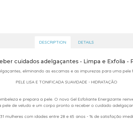
DESCRIPTION
DETAILS
ber cuidados adelgaçantes - Limpa e Exfolia - 
lgaçantes, eliminando as escamas e as impurezas para uma pele hi
PELE LISA E TONIFICADA SUAVIDADE - HIDRATAÇÃO
embeleza e prepara a pele. O novo Gel Esfoliante Energizante rein
a pele de veludo e um corpo pronto a receber o cuidado adelgaçan
m 31 mulheres com idades entre 28 e 65 anos - % de satisfação ime