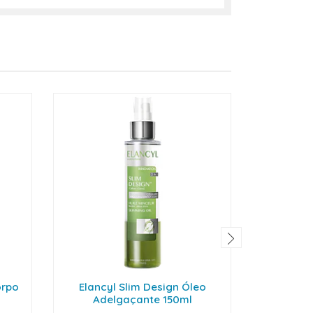
orpo
Elancyl Slim Design Óleo
Bioder
Adelgaçante 150ml