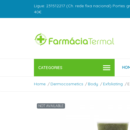
Ligue: 231512217 (Ch. rede fixa nacional) Portes g
40€
HO
CATEGORIES
Home
Dermocosmetics
Body
Exfoliating
E
NOT AVAILABLE