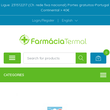
Ligue: 231512217 (Ch. rede fixa nacional) Portes gratuitos-Portugal
Continental > 40€
Login/Register
|
English
0
CATEGORIES