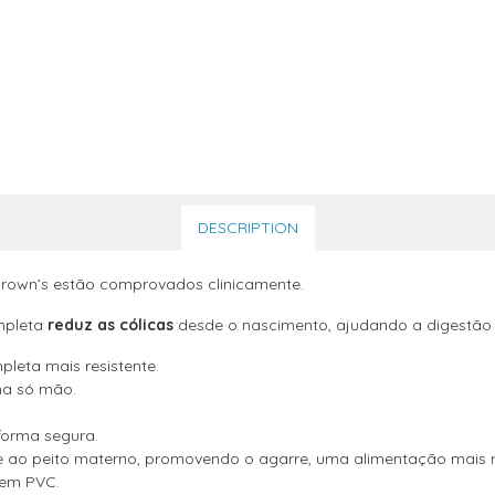
DESCRIPTION
Brown’s estão comprovados clinicamente.
mpleta
reduz as cólicas
desde o nascimento, ajudando a digestão 
leta mais resistente.
a só mão.
forma segura.
nte ao peito materno, promovendo o agarre, uma alimentação mais 
nem PVC.