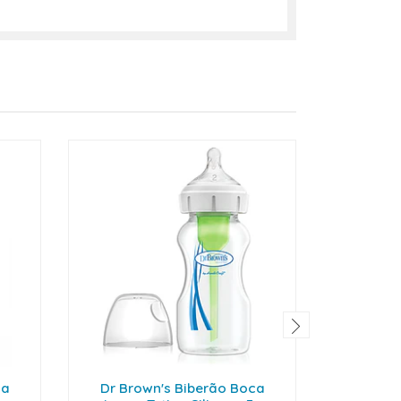
ca
Dr Brown's Biberão Boca
Dr Bro