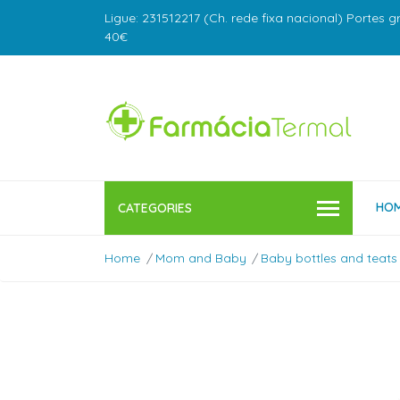
Ligue: 231512217 (Ch. rede fixa nacional) Portes g
40€
HO
CATEGORIES
Home
Mom and Baby
Baby bottles and teats