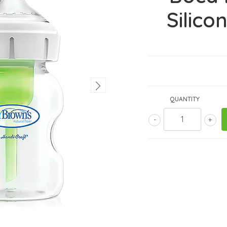
Silic
QUANTITY
-
+