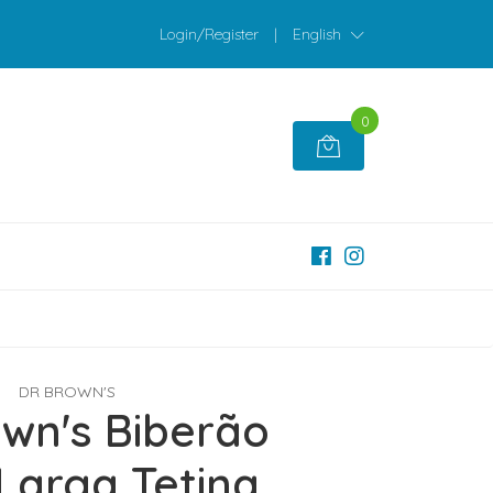
Login/Register
|
English
0
DR BROWN'S
wn's Biberão
Larga Tetina