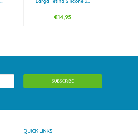
..
Larga Tetina Silicone 3...
Estrei
€14,95
F
-
+
SUBSCRIBE
QUICK LINKS