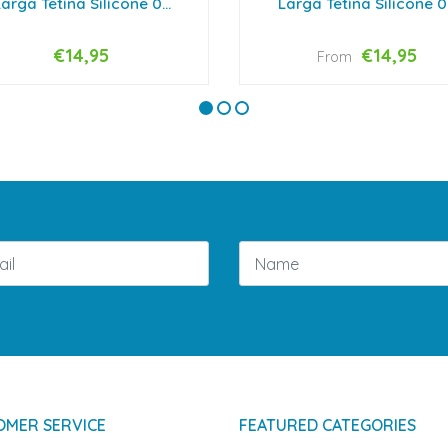
arga Tetina Silicone 0...
Larga Tetina Silicone 0.
€14,95
€14,95
From
VIEW OPTIONS
VIEW OPTIONS
OMER SERVICE
FEATURED CATEGORIES