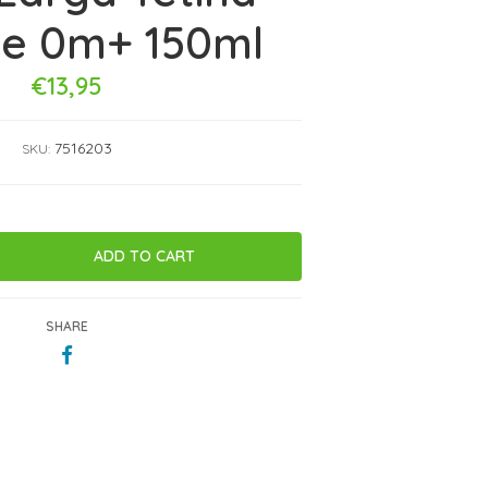
one 0m+ 150ml
€13,95
7516203
SKU:
SHARE