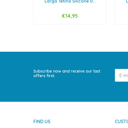
Larga Tetina Silicone 0...
L
€14,95
VIEW OPTIONS
Subscribe now and receive our last
offers first.
FIND US
CUST