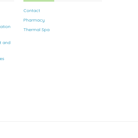
Contact
Pharmacy
nation
Thermal Spa
t and
ies