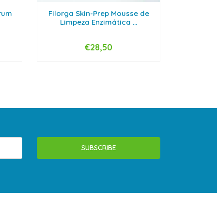
érum
Filorga Skin-Prep Mousse de
Filorga 
Limpeza Enzimática ...
€28,50
-
+
-
SUBSCRIBE