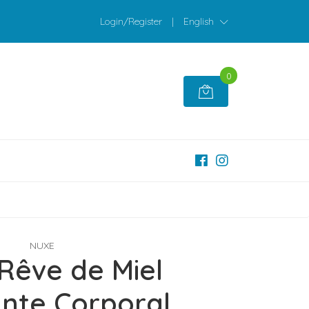
Login/Register
|
English
0
NUXE
Rêve de Miel
ante Corporal