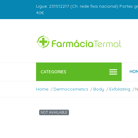
Ligue: 231512217 (Ch. rede fixa nacional) Portes g
40€
HO
CATEGORIES
Home
Dermocosmetics
Body
Exfoliating
N
NOT AVAILABLE