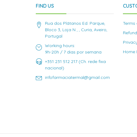
FIND US
CUST
Rua dos Plátanos Ed. Parque,
Terms 
Bloco 3, Loja N , , Curia, Aveiro,
Refund
Portugal
Privac
Working hours:
Home D
9h-20h / 7 dias por semana
+351 231 512 217 (Ch. rede fixa
nacional)
infofarmaciatermal@gmail.com