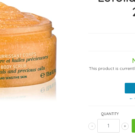
This product is current
← 
QUANTITY
-
+