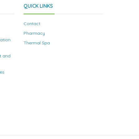
QUICK LINKS
Contact
Pharmacy
nation
Thermal Spa
t and
ies