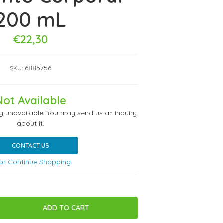
200 mL
€22,30
6885756
SKU:
Not Available
ly unavailable. You may send us an inquiry
about it.
CONTACT US
or Continue Shopping