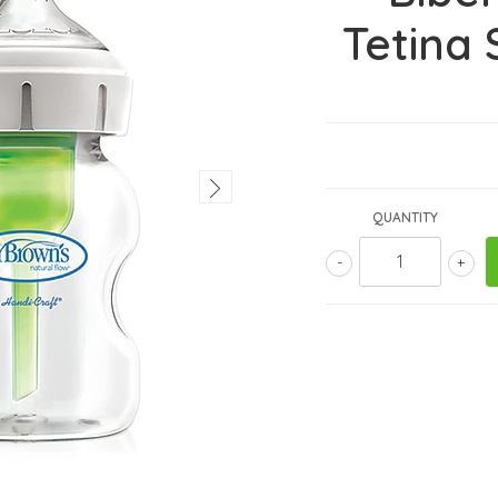
Tetina 
QUANTITY
-
+