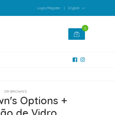
Login/Register
|
English
0
DR BROWN'S
wn's Options +
rão de Vidro