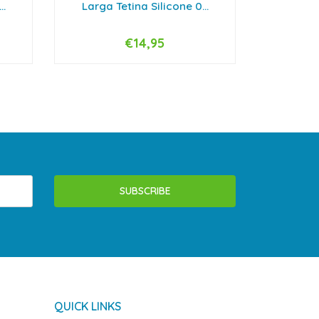
..
Larga Tetina Silicone 0...
Larga T
€14,95
VIEW OPTIONS
SUBSCRIBE
QUICK LINKS