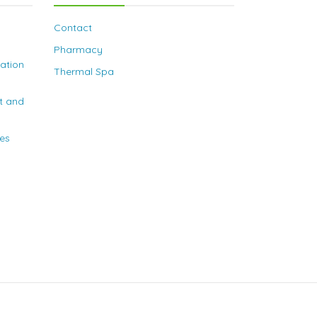
Contact
Pharmacy
nation
Thermal Spa
t and
ies