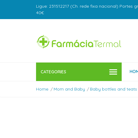
Ligue: 231512217 (Ch. rede fixa nacional) Portes g
40€
HO
CATEGORIES
Home
Mom and Baby
Baby bottles and teats