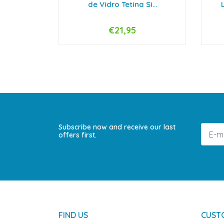
de Vidro Tetina Si...
€21,95
-
+
-
Subscribe now and receive our last
offers first.
FIND US
CUST