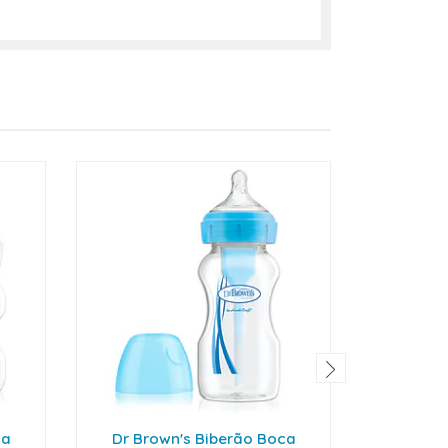
ca
Dr Brown's Biberão Boca
Dr Bro