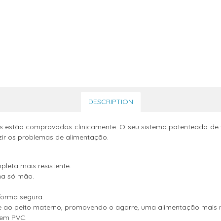
DESCRIPTION
’s estão comprovados clinicamente. O seu sistema patenteado de
zir os problemas de alimentação.
leta mais resistente.
a só mão.
forma segura.
nte ao peito materno, promovendo o agarre, uma alimentação mais 
nem PVC.