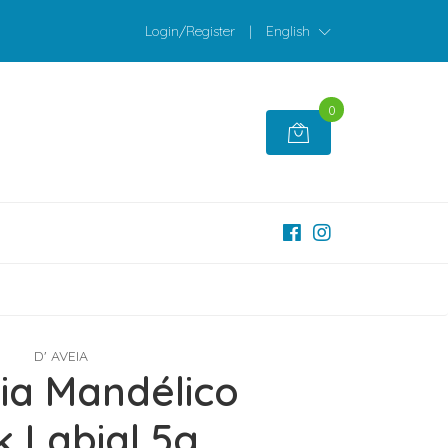
Login/Register
|
English
0
D' AVEIA
eia Mandélico
k Labial 5g