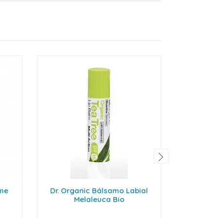
eme
Dr. Organic Bálsamo Labial
D' Aveia
Melaleuca Bio