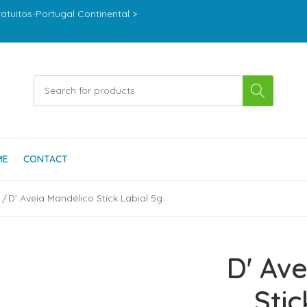
ratuitos-Portugal Continental >
ME
CONTACT
D' Aveia Mandélico Stick Labial 5g
D' Av
Stic