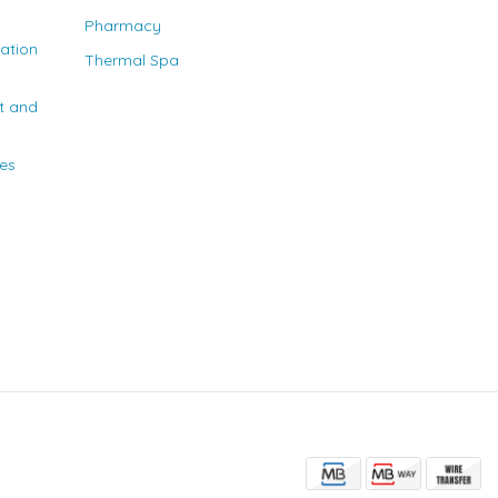
Pharmacy
nation
Thermal Spa
t and
ies