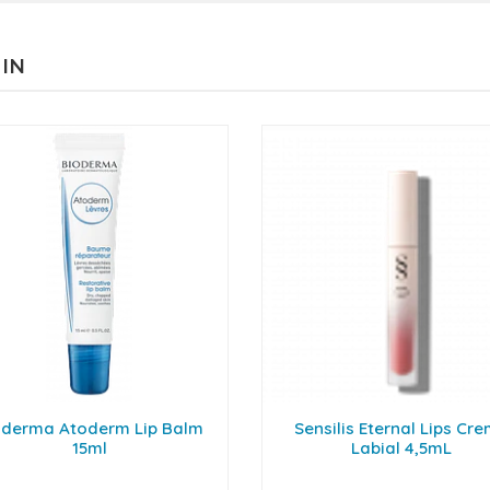
 IN
oderma Atoderm Lip Balm
Sensilis Eternal Lips Cr
15ml
Labial 4,5mL