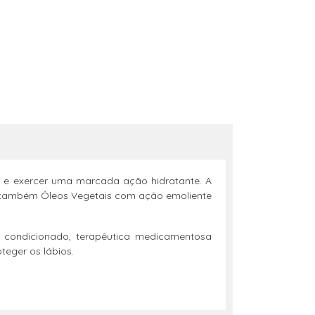
s e exercer uma marcada ação hidratante. A
sui também Óleos Vegetais com ação emoliente
r condicionado, terapêutica medicamentosa
teger os lábios.