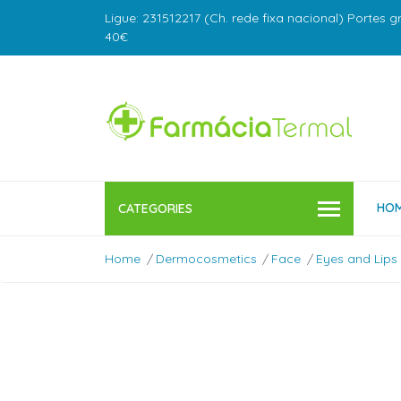
Ligue: 231512217 (Ch. rede fixa nacional) Portes g
40€
HO
CATEGORIES
Home
Dermocosmetics
Face
Eyes and Lips