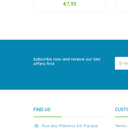
€7,95
-
+
-
Subscribe now and receive our last
offers first.
FIND US
CUST
Rua dos Plátanos Ed. Parque,
Terms 