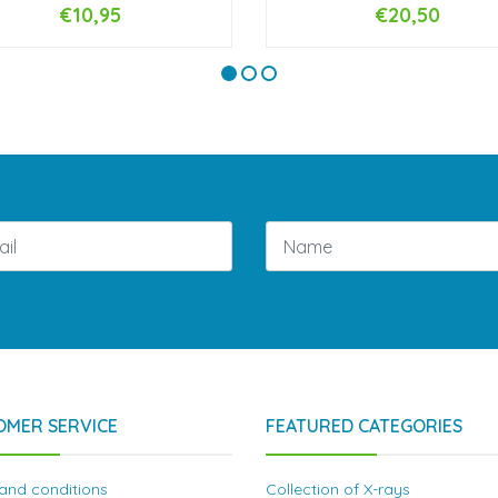
€10,95
€20,50
VIEW OPTIONS
+
OMER SERVICE
FEATURED CATEGORIES
and conditions
Collection of X-rays