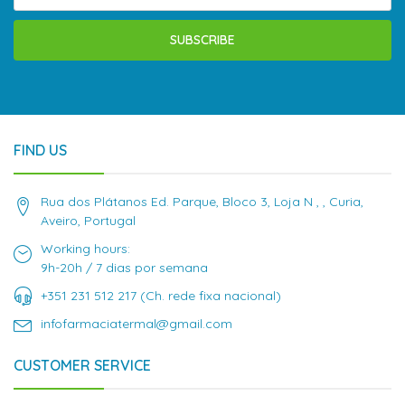
SUBSCRIBE
FIND US
Rua dos Plátanos Ed. Parque, Bloco 3, Loja N , , Curia,
Aveiro, Portugal
Working hours:
9h-20h / 7 dias por semana
+351 231 512 217 (Ch. rede fixa nacional)
infofarmaciatermal@gmail.com
CUSTOMER SERVICE