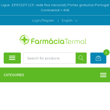
Ligue: 231512217 (Ch. rede fixa nacional) Portes gratuitos-Portugal
Continental > 40€
Login/Register
|
English
0
CATEGORIES