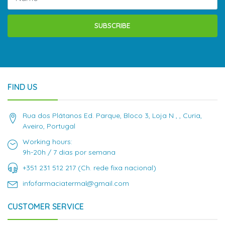
SUBSCRIBE
FIND US
Rua dos Plátanos Ed. Parque, Bloco 3, Loja N , , Curia,
Aveiro, Portugal
Working hours:
9h-20h / 7 dias por semana
+351 231 512 217 (Ch. rede fixa nacional)
infofarmaciatermal@gmail.com
CUSTOMER SERVICE