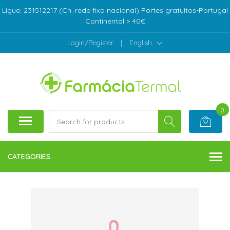
Ligue: 231512217 (Ch. rede fixa nacional) Portes gratuitos-Portugal
Continental > 40€
Login/Register
|
English
0
CATEGORIES