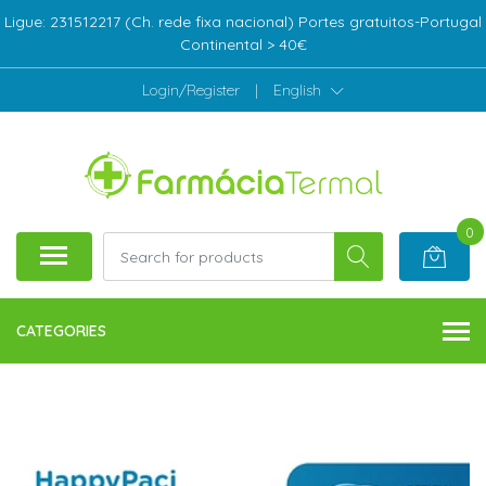
Ligue: 231512217 (Ch. rede fixa nacional) Portes gratuitos-Portugal
Continental > 40€
Login/Register
|
English
0
CATEGORIES