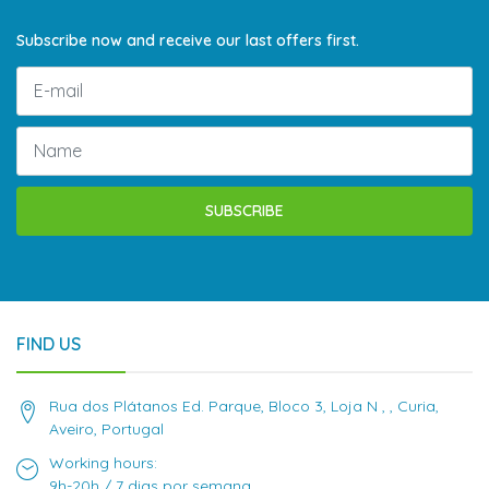
Subscribe now and receive our last offers first.
SUBSCRIBE
FIND US
Rua dos Plátanos Ed. Parque, Bloco 3, Loja N , , Curia,
Aveiro, Portugal
Working hours:
9h-20h / 7 dias por semana