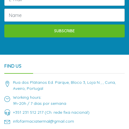
SUBSCRIBE
FIND US
Rua dos Plátanos Ed. Parque, Bloco 3, Loja N , , Curia,
Aveiro, Portugal
Working hours:
9h-20h / 7 dias por semana
+351 231 512 217 (Ch. rede fixa nacional)
infofarmaciatermal@gmail.com