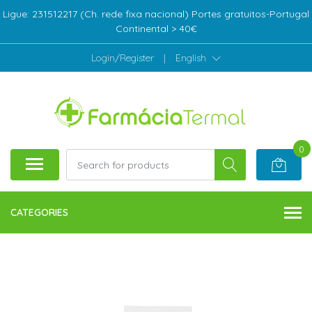
Ligue: 231512217 (Ch. rede fixa nacional) Portes gratuitos-Portugal
Continental > 40€
Login/Register
|
English
0
CATEGORIES